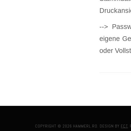
Druckansi
--> Passw
eigene Ge
oder Volls
COPYRIGHT © 2026 HAMMERL.RO. DESIGN BY
FCT
.